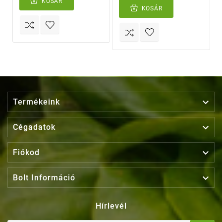
KOSÁR
KOSÁR

Termékeink

Cégadatok

Fiókod

Bolt Információ
Hírlevél