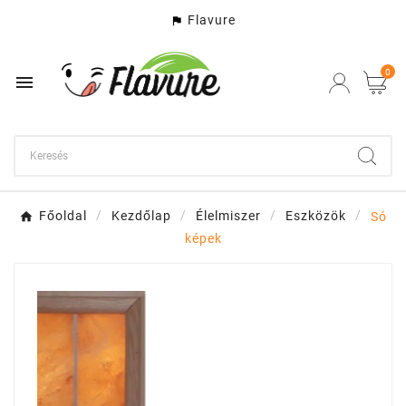
Flavure

0

Főoldal
Kezdőlap
Élelmiszer
Eszközök
Só
képek