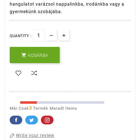
hangulatot varázsol nappalinkba, irodánkba vagy a
gyermekünk szobájába.
QUANTITY :

KOSÁRBA
3
Már Csak
Termék Maradt Items
Write your review