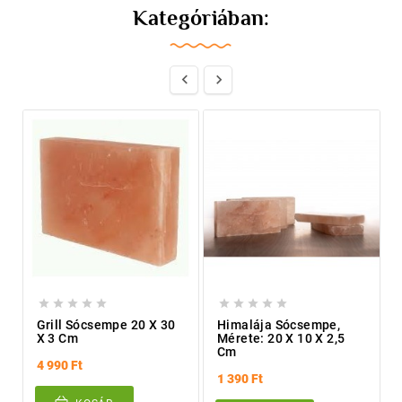
Kategóriában:












Grill Sócsempe 20 X 30
Himalája Sócsempe,
X 3 Cm
Mérete: 20 X 10 X 2,5
Cm
4 990 Ft
1 390 Ft