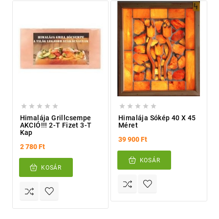










Himalája Grillcsempe
Himalája Sókép 40 X 45
AKCIÓ!!! 2-T Fizet 3-T
Méret
Kap
39 900 Ft
2 780 Ft
KOSÁR
KOSÁR