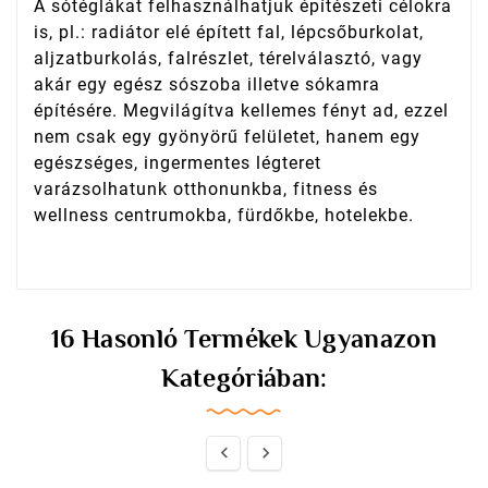
A sótéglákat felhasználhatjuk építészeti célokra
is, pl.: radiátor elé épített fal, lépcsőburkolat,
aljzatburkolás, falrészlet, térelválasztó, vagy
akár egy egész sószoba illetve sókamra
építésére. Megvilágítva kellemes fényt ad, ezzel
nem csak egy gyönyörű felületet, hanem egy
egészséges, ingermentes légteret
varázsolhatunk otthonunkba, fitness és
wellness centrumokba, fürdőkbe, hotelekbe.
16 Hasonló Termékek Ugyanazon
Kategóriában:

