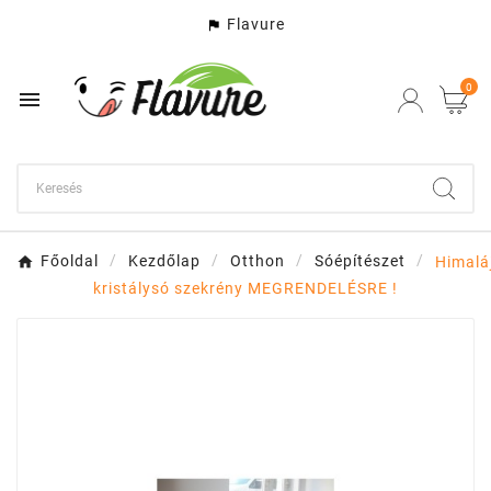
Flavure

0

Főoldal
Kezdőlap
Otthon
Sóépítészet
Himalá
kristálysó szekrény MEGRENDELÉSRE !