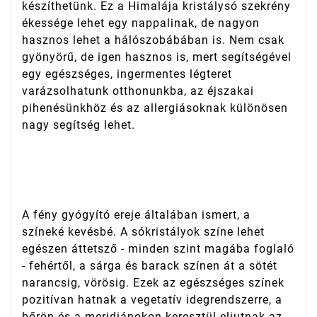
készíthetünk. Ez a Himalája kristálysó szekrény
ékessége lehet egy nappalinak, de nagyon
hasznos lehet a hálószobábában is. Nem csak
gyönyörű, de igen hasznos is, mert segítségével
egy egészséges, ingermentes légteret
varázsolhatunk otthonunkba, az éjszakai
pihenésünkhöz és az allergiásoknak különösen
nagy segítség lehet.
A fény gyógyító ereje általában ismert, a
színeké kevésbé. A sókristályok színe lehet
egészen áttetsző - minden szint magába foglaló
- fehértől, a sárga és barack színen át a sötét
narancsig, vörösig. Ezek az egészséges színek
pozitívan hatnak a vegetatív idegrendszerre, a
bőrön és a meridiánokon keresztül eljutnak az