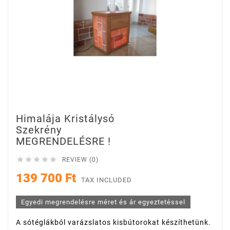
Himalája Kristálysó
Szekrény
MEGRENDELÉSRE !





REVIEW (0)
139 700 Ft
TAX INCLUDED
Egyedi megrendelésre méret és ár egyeztetéssel
A sótéglákból varázslatos kisbútorokat készíthetünk.