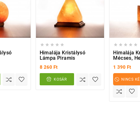










álysó
Himalája Kristálysó
Himalája Kr
Lámpa Piramis
Mécses, H
8 260 Ft
1 390 Ft
KOSÁR
NINCS K