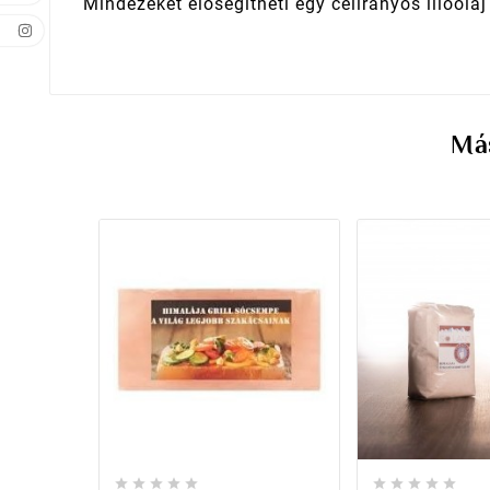
Mindezeket elősegítheti egy célirányos illóola
Más









