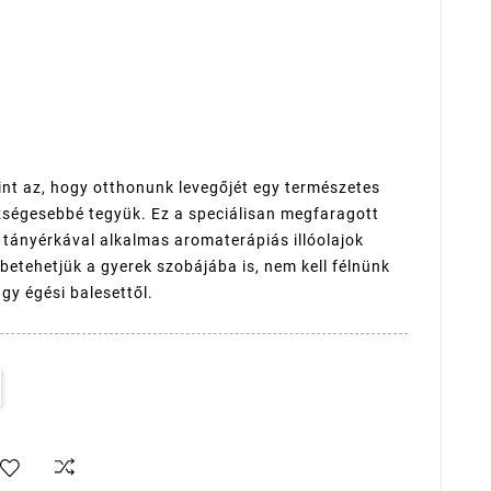
nt az, hogy otthonunk levegőjét egy természetes
szségesebbé tegyük. Ez a speciálisan megfaragott
tányérkával alkalmas aromaterápiás illóolajok
etehetjük a gyerek szobájába is, nem kell félnünk
agy égési balesettől.