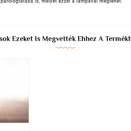
j párologtatása is, melyet ezzel a lámpával megtehet.
ok Ezeket Is Megvették Ehhez A Termék