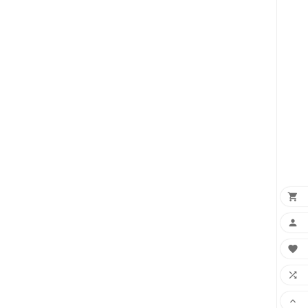




