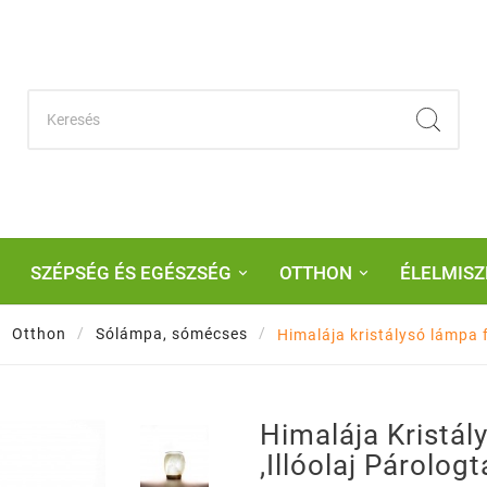
SZÉPSÉG ÉS EGÉSZSÉG
OTTHON
ÉLELMISZ
Otthon
Sólámpa, sómécses
Himalája kristálysó lámpa f
Himalája Kristá
,illóolaj Párolog