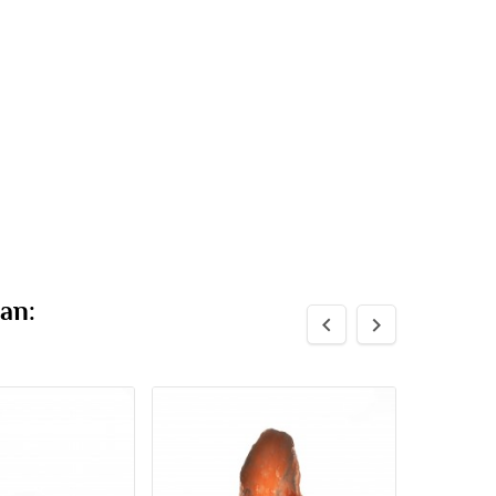
an:

