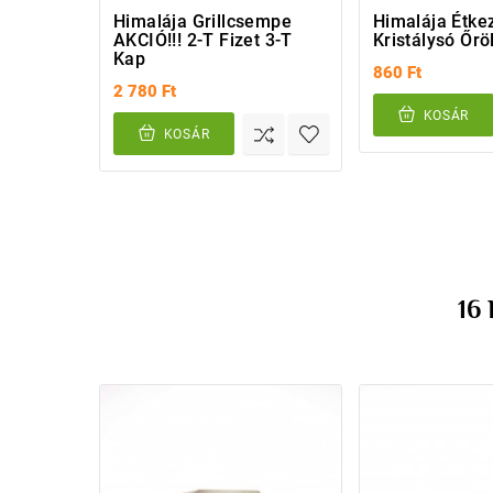
Himalája Grillcsempe
Himalája Étke
AKCIÓ!!! 2-T Fizet 3-T
Kristálysó Őröl
Kap
860 Ft
2 780 Ft
KOSÁR
KOSÁR
16