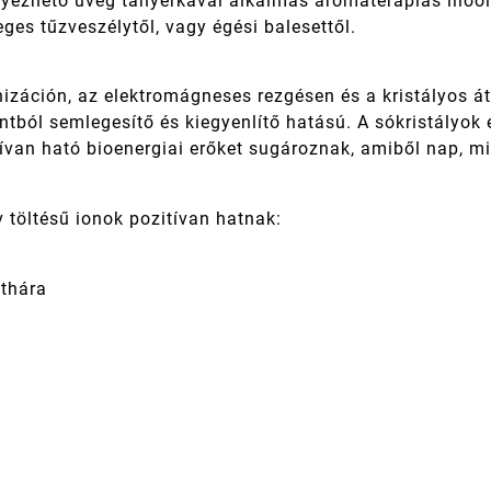
yezhető üveg tányérkával alkalmas aromaterápiás illóol
eges tűzveszélytől, vagy égési balesettől.
nizáción, az elektromágneses rezgésen és a kristályos á
ntból semlegesítő és kiegyenlítő hatású. A sókristályok
tívan ható bioenergiai erőket sugároznak, amiből nap, m
 töltésű ionok pozitívan hatnak:
áthára