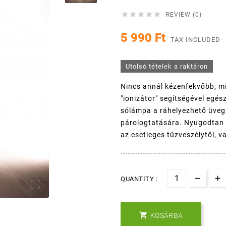





REVIEW (0)
5 990 Ft
TAX INCLUDED
Utolsó tételek a raktáron
Nincs annál kézenfekvőbb, mi
"ionizátor" segítségével egé
sólámpa a ráhelyezhető üveg 
párologtatására. Nyugodtan b
az esetleges tűzveszélytől, v
QUANTITY :


KOSÁRBA