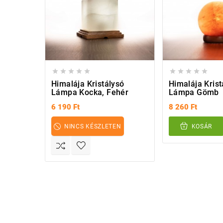










Himalája Kristálysó
Himalája Krist
Lámpa Kocka, Fehér
Lámpa Gömb
6 190 Ft
8 260 Ft
NINCS KÉSZLETEN
KOSÁR