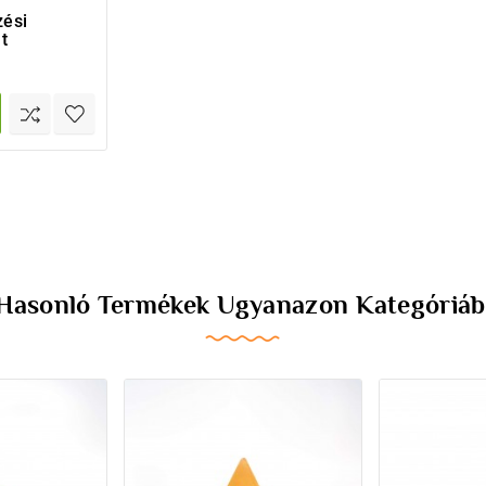
zési
t
 Hasonló Termékek Ugyanazon Kategóriáb