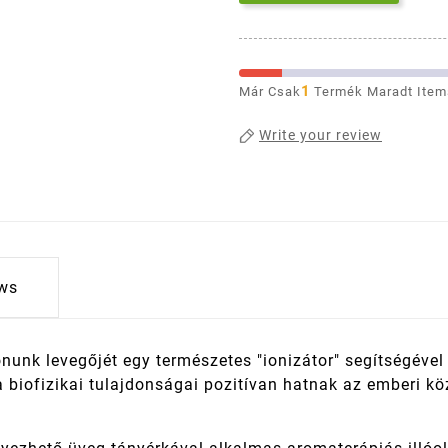
1
Már Csak
Termék Maradt Item
Write your review
ws
onunk levegőjét egy természetes "ionizátor" segítségé
 biofizikai tulajdonságai pozitívan hatnak az emberi kö