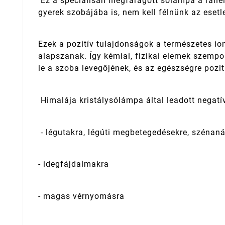
Ez a speciálisan megfaragott sólámpa a ráhel
gyerek szobájába is, nem kell félnünk az esetl
Ezek a pozitív tulajdonságok a természetes io
alapszanak. Így kémiai, fizikai elemek szempo
le a szoba levegőjének, és az egészségre pozi
Himalája kristálysólámpa által leadott negatív
- légutakra, légúti megbetegedésekre, szénan
- idegfájdalmakra
- magas vérnyomásra