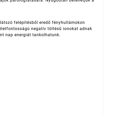
ajok párologtatására. Nyugodtan betehetjük a
tlátszó felépítésből eredő fényhullámokon
 életfontosságú negatív töltésű ionokat adnak
int nap energiát tankolhatunk.