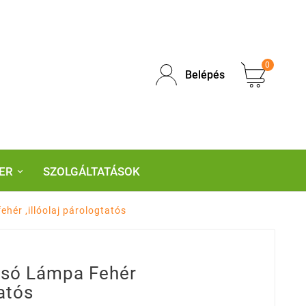
0
Belépés
ER
SZOLGÁLTATÁSOK
ehér ,illóolaj párologtatós
lysó Lámpa Fehér
tatós